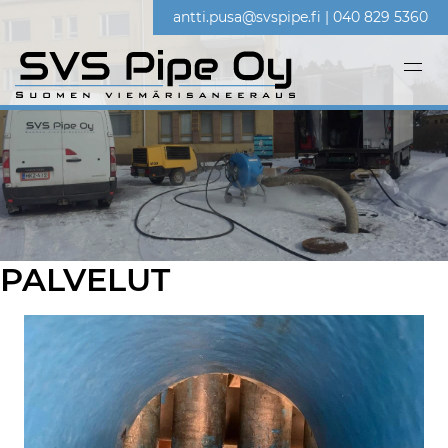
Skip
antti.pusa@svspipe.fi
|
040 829 5360
to
content
PALVELUT