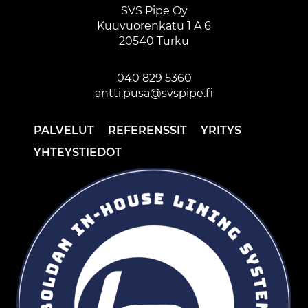
SVS Pipe Oy
Kuuvuorenkatu 1 A 6
20540 Turku
040 829 5360
antti.pusa@svspipe.fi
PALVELUT
REFERENSSIT
YRITYS
YHTEYSTIEDOT