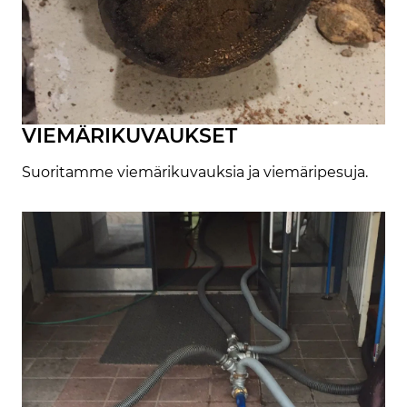
VIEMÄRIKUVAUKSET
Suoritamme viemärikuvauksia ja viemäripesuja.