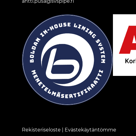
antti.pusa@svspipe.fi
Rekisteriseloste
|
Evästekäytäntömme