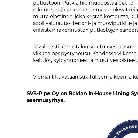
putkistoon. Putkiaihio muodostaa putken p
rakenteen, joka korjaa olemassa olevat reiä
mutta elastinen, joka kestää kosteutta, kul
sopii valurauta-, betoni- ja muoviputkille 
erilaisten rakennusten putkistojen saneera
Tavallisesti kerrostalon sukituksesta asumis
viikkoa per pystynousu. Kahdessa viikossa s
keittiöt, kylpyhuoneet ja muut vesipisteet.
Viemärit kuvataan sukituksen jälkeen ja k
SVS-Pipe Oy on Boldan In-House Lining Sy
asennusyritys.