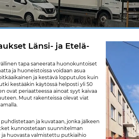
ukset Länsi- ja Etelä-
vällinen tapa saneerata huonokuntoiset
atta ja huoneistoissa voidaan asua
pitkäaikainen ja kestävä lopputulos kuin
tki kestääkin käytössä helposti yli 50
n ovat periaatteessa ainoat syyt kaivaa
 uuteen. Muut rakenteissa olevat viat
tamalla.
puhdistetaan ja kuvataan, jonka jälkeen
utket kunnostetaan suunnitelman
y ja huovasta valmistettu putkiaihio