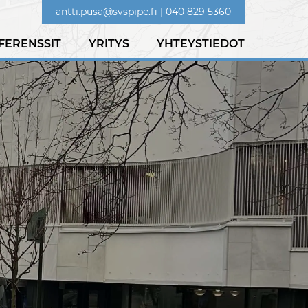
antti.pusa@svspipe.fi
|
040 829 5360
FERENSSIT
YRITYS
YHTEYSTIEDOT