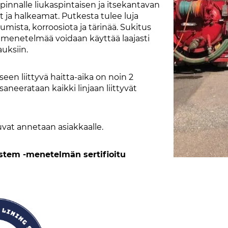
innalle liukaspintaisen ja itsekantavan
t ja halkeamat. Putkesta tulee luja
umista, korroosiota ja tärinää. Sukitus
ja menetelmää voidaan käyttää laajasti
uksiin.
een liittyvä haitta-aika on noin 2
aneerataan kaikki linjaan liittyvät
uvat annetaan asiakkaalle.
stem -menetelmän sertifioitu