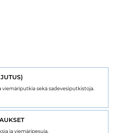
UJUTUS)
 viemäriputkia sekä sadevesiputkistoja.
VAUKSET
ia ja viemäripesuja.