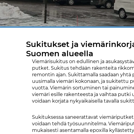
Sukitukset ja viemärinkorja
Suomen alueella
Viemärisukitus on edullinen ja asukasystä
putket. Sukitus tehdään rakenteita rikkom
remontin ajan. Sukittamalla saadaan yhtä 
uusimalla viemäri kokonaan, ja sukitettu pu
vuotta. Viemärin sortuminen tai painumine
viemäri esille rakenteesta ja vaihtaa putki
voidaan korjata nykyaikaisella tavalla sukit
Sukituksessa saneerattavat viemäriputket 
voidaan tehdä työsuunnitelma. Viemärip
mukaisesti asentamalla epoxilla kyllästett