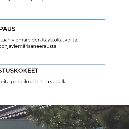
PAUS
tään viemäreiden käyttökatkoilta.
pohjaviemärisaneerausta.
ISTUSKOKEET
ta paineilmalla että vedellä.