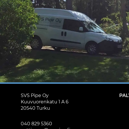
SVS Pipe Oy
PAL
Kuuvuorenkatu 1 A 6
20540 Turku
040 829 5360