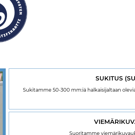
SUKITUS (S
Sukitamme 50-300 mm:iä halkaisijaltaan olevia
VIEMÄRIKU
Suoritamme viemärikuvauks