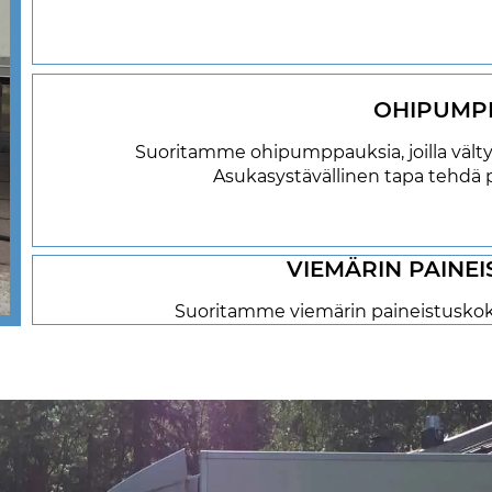
OHIPUMP
Suoritamme ohipumppauksia, joilla välty
Asukasystävällinen tapa tehdä 
VIEMÄRIN PAINE
Suoritamme viemärin paineistuskokei